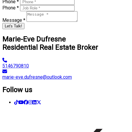
Phone *
Phone *
Message *
Let's Talk!
Marie-Eve Dufresne
Residential Real Estate Broker
5146790810
marie-eve.dufresne@outlook.com
Follow us