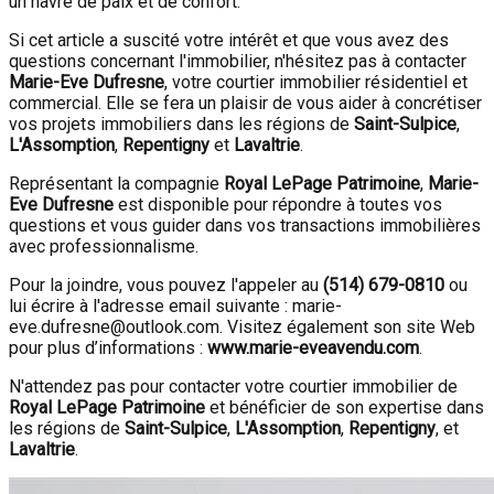
un havre de paix et de confort.
Si cet article a suscité votre intérêt et que vous avez des
questions concernant l'immobilier, n'hésitez pas à contacter
Marie-Eve Dufresne
, votre courtier immobilier résidentiel et
commercial. Elle se fera un plaisir de vous aider à concrétiser
vos projets immobiliers dans les régions de
Saint-Sulpice
,
L'Assomption
,
Repentigny
et
Lavaltrie
.
Représentant la compagnie
Royal LePage Patrimoine
,
Marie-
Eve Dufresne
est disponible pour répondre à toutes vos
questions et vous guider dans vos transactions immobilières
avec professionnalisme.
Pour la joindre, vous pouvez l'appeler au
(514) 679-0810
ou
lui écrire à l'adresse email suivante : marie-
eve.dufresne@outlook.com. Visitez également son site Web
pour plus d’informations :
www.marie-eveavendu.com
.
N'attendez pas pour contacter votre courtier immobilier de
Royal LePage Patrimoine
et bénéficier de son expertise dans
les régions de
Saint-Sulpice
,
L'Assomption
,
Repentigny
, et
Lavaltrie
.