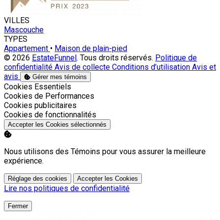
VILLES
Mascouche
TYPES
Appartement
•
Maison de plain-pied
© 2026
EstateFunnel
. Tous droits réservés.
Politique de
confidentialité
Avis de collecte
Conditions d’utilisation
Avis et
avis
Gérer mes témoins
Activer
Cookies Essentiels
Activer
Cookies de Performances
Activer
Cookies publicitaires
Activer
Cookies de fonctionnalités
Accepter les Cookies sélectionnés
Nous utilisons des Témoins pour vous assurer la meilleure
expérience.
Réglage des cookies
Accepter les Cookies
Lire nos politiques de confidentialité
Fermer