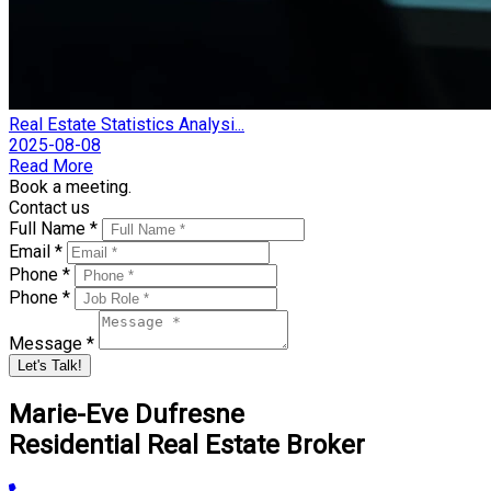
Real Estate Statistics Analysi...
2025-08-08
Read More
Book a meeting.
Contact us
Full Name *
Email *
Phone *
Phone *
Message *
Let's Talk!
Marie-Eve Dufresne
Residential Real Estate Broker