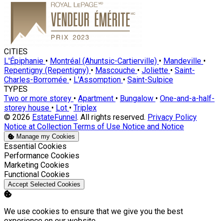
CITIES
L'Épiphanie
•
Montréal (Ahuntsic-Cartierville)
•
Mandeville
•
Repentigny (Repentigny)
•
Mascouche
•
Joliette
•
Saint-
Charles-Borromée
•
L'Assomption
•
Saint-Sulpice
TYPES
Two or more storey
•
Apartment
•
Bungalow
•
One-and-a-half-
storey house
•
Lot
•
Triplex
© 2026
EstateFunnel
. All rights reserved.
Privacy Policy
Notice at Collection
Terms of Use
Notice and Notice
Manage my Cookies
Enable
Essential Cookies
Enable
Performance Cookies
Enable
Marketing Cookies
Enable
Functional Cookies
Accept Selected Cookies
We use cookies to ensure that we give you the best
experience on our website.