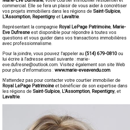
Marie-Eve Dufresne
, votre courtier immobilier résidentiel et
commercial. Elle se fera un plaisir de vous aider à concrétiser
vos projets immobiliers dans les régions de
Saint-Sulpice
,
L'Assomption
,
Repentigny
et
Lavaltrie
.
Représentant la compagnie
Royal LePage Patrimoine
,
Marie-
Eve Dufresne
est disponible pour répondre à toutes vos
questions et vous guider dans vos transactions immobilières
avec professionnalisme.
Pour la joindre, vous pouvez l'appeler au
(514) 679-0810
ou
lui écrire à l'adresse email suivante : marie-
eve.dufresne@outlook.com. Visitez également son site Web
pour plus d’informations :
www.marie-eveavendu.com
.
N'attendez pas pour contacter votre courtier immobilier de
Royal LePage Patrimoine
et bénéficier de son expertise dans
les régions de
Saint-Sulpice
,
L'Assomption
,
Repentigny
, et
Lavaltrie
.