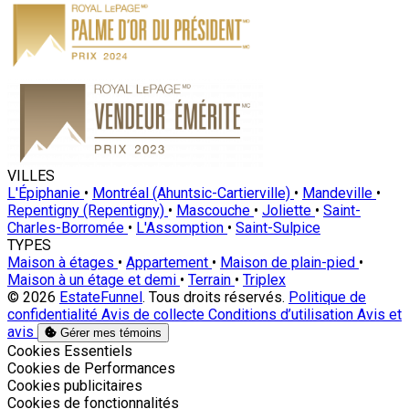
VILLES
L'Épiphanie
•
Montréal (Ahuntsic-Cartierville)
•
Mandeville
•
Repentigny (Repentigny)
•
Mascouche
•
Joliette
•
Saint-
Charles-Borromée
•
L'Assomption
•
Saint-Sulpice
TYPES
Maison à étages
•
Appartement
•
Maison de plain-pied
•
Maison à un étage et demi
•
Terrain
•
Triplex
© 2026
EstateFunnel
. Tous droits réservés.
Politique de
confidentialité
Avis de collecte
Conditions d’utilisation
Avis et
avis
Gérer mes témoins
Activer
Cookies Essentiels
Activer
Cookies de Performances
Activer
Cookies publicitaires
Activer
Cookies de fonctionnalités